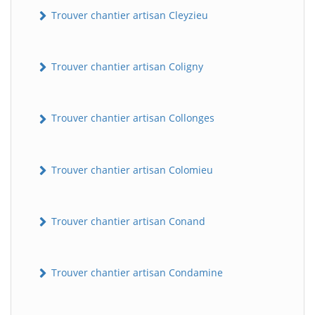
Trouver chantier artisan Cleyzieu
Trouver chantier artisan Coligny
Trouver chantier artisan Collonges
BatiWebPro
Trouver chantier artisan Colomieu
B
Assistant en ligne
Trouver chantier artisan Conand
B
Trouver chantier artisan Condamine
BatiWebPro