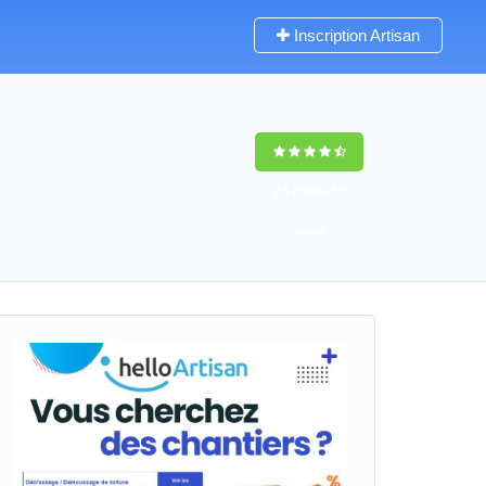
Inscription Artisan
9,5
(100%)
55
votes