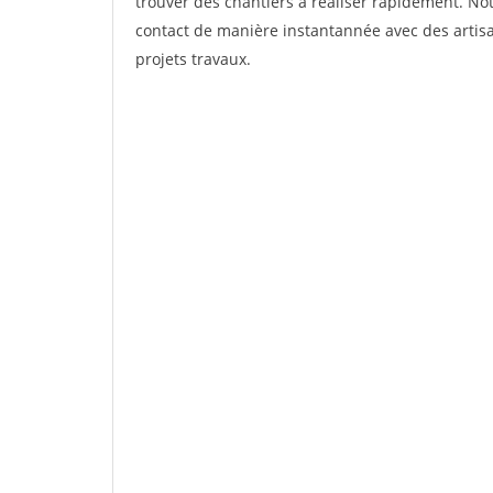
trouver des chantiers à réaliser rapidement. Not
contact de manière instantannée avec des artisa
projets travaux.