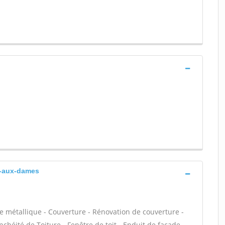
t-aux-dames
e métallique - Couverture - Rénovation de couverture -
chéité de Toiture - Fenêtre de toit - Enduit de façade -