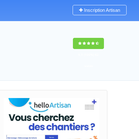
Inscription Artisan
9,5
(100%)
62
votes