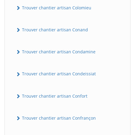
Trouver chantier artisan Colomieu
Trouver chantier artisan Conand
Trouver chantier artisan Condamine
BatiWebPro
Trouver chantier artisan Condeissiat
B
Assistant en ligne
Trouver chantier artisan Confort
B
Trouver chantier artisan Confrançon
BatiWebPro