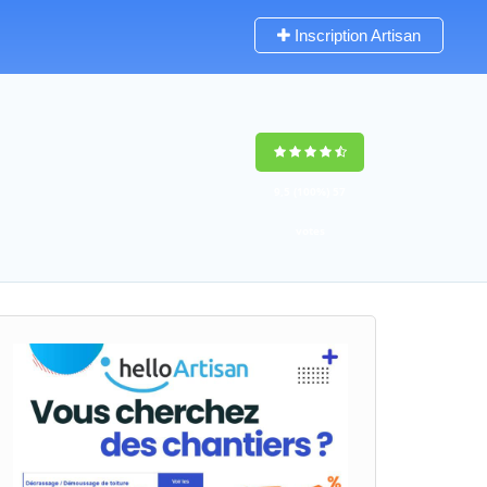
Inscription Artisan
9,5
(100%)
57
votes