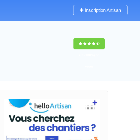
Inscription Artisan
9,5
(100%)
56
votes