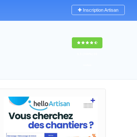
Inscription Artisan
9,5
(100%)
59
votes