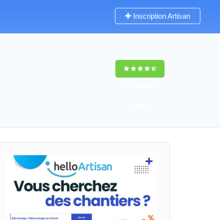
Inscription Artisan
9,5
(100%)
58
votes