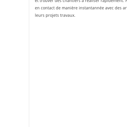
et trouver des chantiers à réaliser rapidement. 
en contact de manière instantannée avec des art
leurs projets travaux.