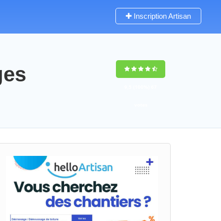
Inscription Artisan
ges
9,5
(100%)
67
votes