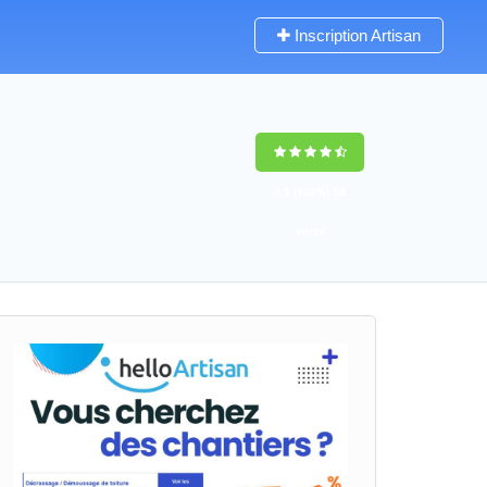
Inscription Artisan
9,5
(100%)
58
votes