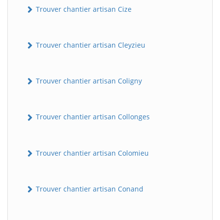
Trouver chantier artisan Cize
Trouver chantier artisan Cleyzieu
Trouver chantier artisan Coligny
Trouver chantier artisan Collonges
BatiWebPro
B
Assistant en ligne
Trouver chantier artisan Colomieu
B
Trouver chantier artisan Conand
BatiWebPro