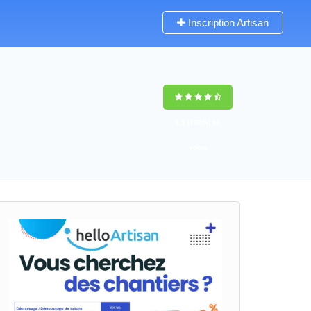
Inscription Artisan
9,5
(100%)
60
votes