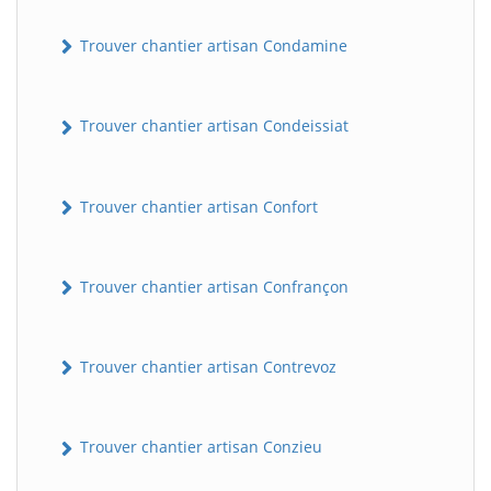
Trouver chantier artisan Condamine
Trouver chantier artisan Condeissiat
Trouver chantier artisan Confort
BatiWebPro
B
Assistant en ligne
Trouver chantier artisan Confrançon
B
Trouver chantier artisan Contrevoz
Trouver chantier artisan Conzieu
BatiWebPro