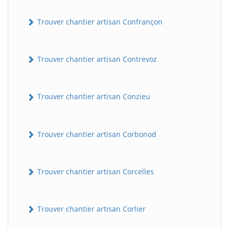
Trouver chantier artisan Confrançon
Trouver chantier artisan Contrevoz
Trouver chantier artisan Conzieu
BatiWebPro
B
Assistant en ligne
Trouver chantier artisan Corbonod
B
Trouver chantier artisan Corcelles
Trouver chantier artisan Corlier
BatiWebPro