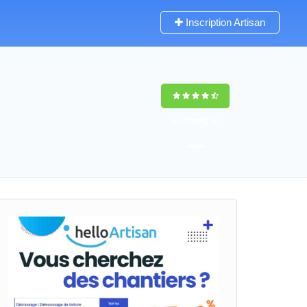
Inscription Artisan
9,5
(100%)
58
votes