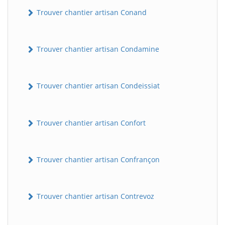
Trouver chantier artisan Conand
Trouver chantier artisan Condamine
Trouver chantier artisan Condeissiat
BatiWebPro
Trouver chantier artisan Confort
B
Assistant en ligne
Trouver chantier artisan Confrançon
B
Trouver chantier artisan Contrevoz
BatiWebPro