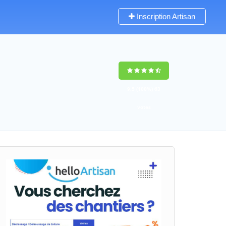
Inscription Artisan
9,5
(100%)
63
votes