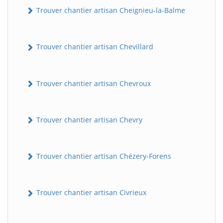
Trouver chantier artisan Cheignieu-la-Balme
Trouver chantier artisan Chevillard
Trouver chantier artisan Chevroux
Trouver chantier artisan Chevry
BatiWebPro
B
Assistant en ligne
Trouver chantier artisan Chézery-Forens
B
Trouver chantier artisan Civrieux
BatiWebPro