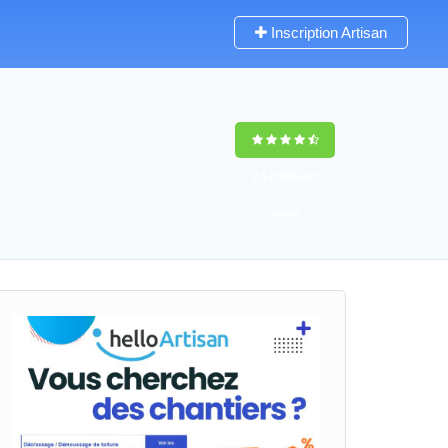
Inscription Artisan
9,5
(100%)
65
votes