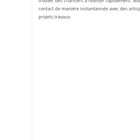
trouver des chantiers à réaliser rapidement. Not
contact de manière instantannée avec des artisa
projets travaux.