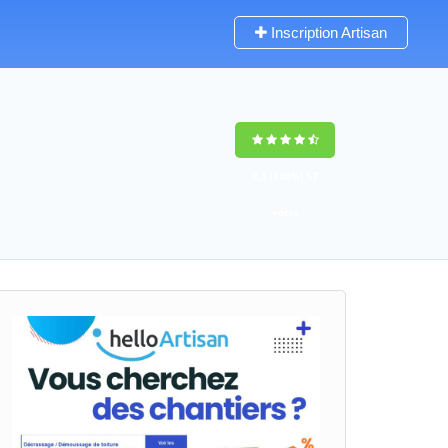
Inscription Artisan
9,5
(100%)
57
votes