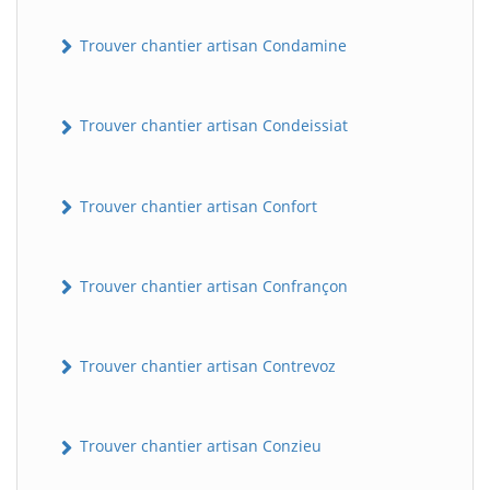
Trouver chantier artisan Condamine
Trouver chantier artisan Condeissiat
Trouver chantier artisan Confort
BatiWebPro
B
Assistant en ligne
Trouver chantier artisan Confrançon
B
Trouver chantier artisan Contrevoz
Trouver chantier artisan Conzieu
BatiWebPro