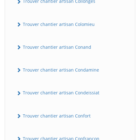
Trouver chantier artisan Collonges
Trouver chantier artisan Colomieu
Trouver chantier artisan Conand
Trouver chantier artisan Condamine
BatiWebPro
B
Assistant en ligne
Trouver chantier artisan Condeissiat
B
Trouver chantier artisan Confort
BatiWebPro
Trouver chantier artisan Confrançon