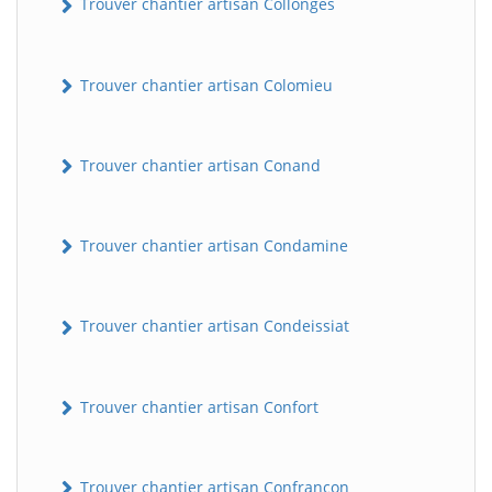
Trouver chantier artisan Collonges
Trouver chantier artisan Colomieu
Trouver chantier artisan Conand
Trouver chantier artisan Condamine
BatiWebPro
B
Assistant en ligne
Trouver chantier artisan Condeissiat
B
Trouver chantier artisan Confort
BatiWebPro
Trouver chantier artisan Confrançon