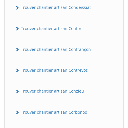
Trouver chantier artisan Condeissiat
Trouver chantier artisan Confort
Trouver chantier artisan Confrançon
BatiWebPro
Trouver chantier artisan Contrevoz
B
Assistant en ligne
Trouver chantier artisan Conzieu
B
Trouver chantier artisan Corbonod
BatiWebPro