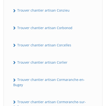
Trouver chantier artisan Conzieu
Trouver chantier artisan Corbonod
Trouver chantier artisan Corcelles
BatiWebPro
B
Assistant en ligne
Trouver chantier artisan Corlier
B
Trouver chantier artisan Cormaranche-en-
Bugey
Trouver chantier artisan Cormoranche-sur-
BatiWebPro