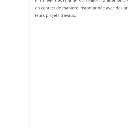
et trouver des chantiers à réaliser rapidement. 
en contact de manière instantannée avec des art
leurs projets travaux.