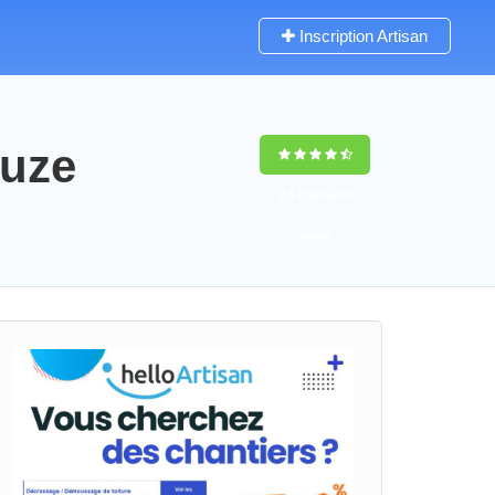
Inscription Artisan
ouze
9,5
(100%)
68
votes