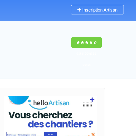
Inscription Artisan
9,5
(100%)
56
votes