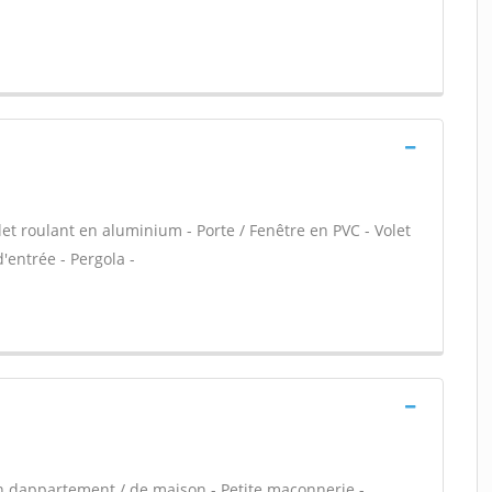
let roulant en aluminium - Porte / Fenêtre en PVC - Volet
d'entrée - Pergola -
n dappartement / de maison - Petite maçonnerie -