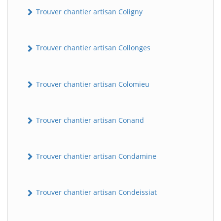
Trouver chantier artisan Coligny
Trouver chantier artisan Collonges
Trouver chantier artisan Colomieu
BatiWebPro
Trouver chantier artisan Conand
B
Assistant en ligne
Trouver chantier artisan Condamine
B
Trouver chantier artisan Condeissiat
BatiWebPro