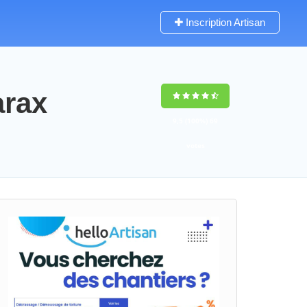
Inscription Artisan
arax
9,5
(100%)
69
votes