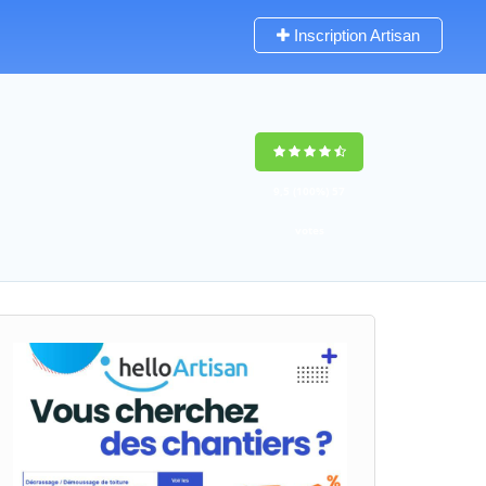
Inscription Artisan
9,5
(100%)
57
votes