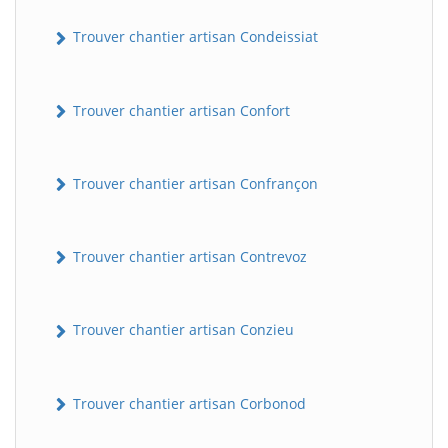
Trouver chantier artisan Condeissiat
Trouver chantier artisan Confort
Trouver chantier artisan Confrançon
BatiWebPro
B
Trouver chantier artisan Contrevoz
Assistant en ligne
B
Trouver chantier artisan Conzieu
Trouver chantier artisan Corbonod
BatiWebPro