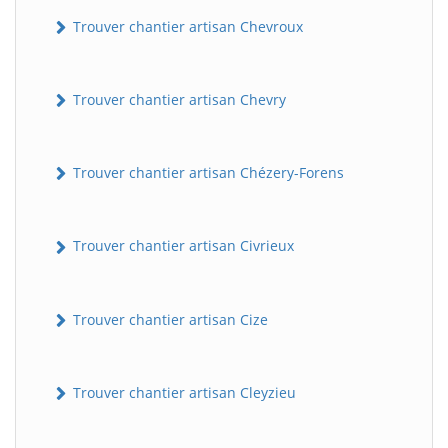
Trouver chantier artisan Chevroux
Trouver chantier artisan Chevry
Trouver chantier artisan Chézery-Forens
BatiWebPro
Trouver chantier artisan Civrieux
B
Assistant en ligne
Trouver chantier artisan Cize
B
Trouver chantier artisan Cleyzieu
BatiWebPro