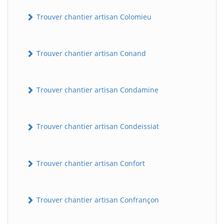
Trouver chantier artisan Colomieu
Trouver chantier artisan Conand
Trouver chantier artisan Condamine
BatiWebPro
B
Trouver chantier artisan Condeissiat
Assistant en ligne
B
Trouver chantier artisan Confort
Trouver chantier artisan Confrançon
BatiWebPro